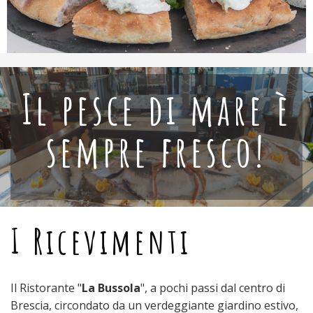
Il pesce di mare è
sempre fresco!
I Ricevimenti
Il Ristorante "
La Bussola
", a pochi passi dal centro di
Brescia, circondato da un verdeggiante giardino estivo,